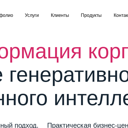
фолио
Услуги
Клиенты
Продукты
Конта
формация ко
 генеративно
нного интелл
ный подход.
Практическая бизнес-цен