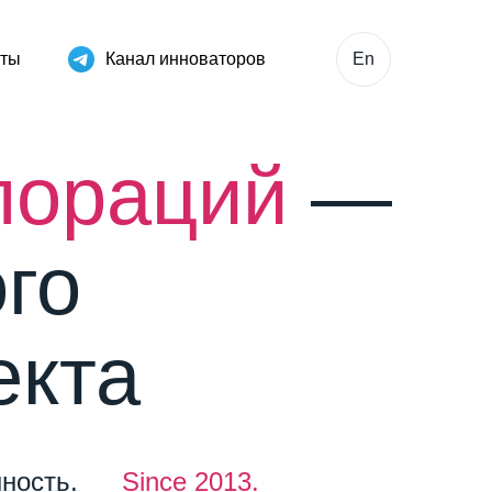
кты
Канал инноваторов
En
рпораций
—
го
екта
ность.
Since 2013.