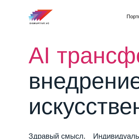
Порт
AI транс
внедрение
искусстве
Здравый смысл.
Индивидуаль