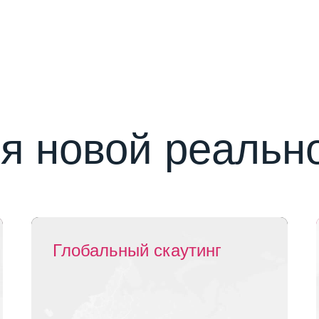
я новой реальн
Глобальный скаутинг
Глобальный скаутинг
Глобальный скаутинг
Глобальный скаутинг